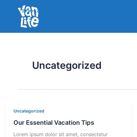
Aller
Stephane
/
20 avril 2017
au
contenu
Uncategorized
Uncategorized
Our Essential Vacation Tips
Lorem ipsum dolor sit amet, consectetur