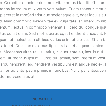
a. Curabitur condimentum orci vitae purus blandit efficitur.
na interdum mi viverra vestibulum. Etiam rhoncus metus l
placerat in.rnrnSed tristique scelerisque elit, eget iaculis a
. Nam commodo lorem vitae ex vulputate, ac interdum nib
ntum, lectus in commodo venenatis, libero dui congue ips
us dui at diam. Sed mollis purus eget hendrerit tincidunt. 
uam et molestie. In ultrices varius enim ut ultrices. Etiam b
 aliquet. Duis non maximus ligula, sit amet aliquam sapien.
t. Maecenas vitae tellus varius, aliquet ante eu, iaculis nisl.
rem, ut rhoncus ipsum. Curabitur lacinia, sem interdum ves
t arcu hendrerit leo, hendrerit vestibulum est augue nec ex.
ames ac ante ipsum primis in faucibus. Nulla pellentesque n
 nisl venenatis at.
SUIVANT
Bonjour tout le monde !