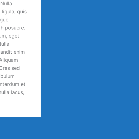
 Nulla
igula, quis
ugue
h posuere.
um, eget
Nulla
landit enim
 Aliquam
 Cras sed
tibulum
 Interdum et
ulla lacus,