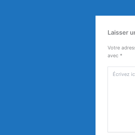
Laisser 
Votre adres
avec
*
Écrivez
ici…