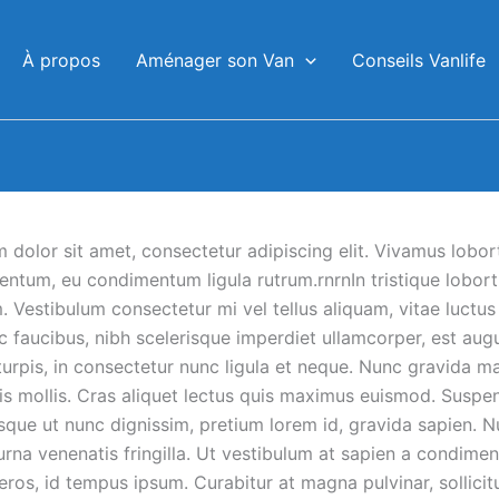
À propos
Aménager son Van
Conseils Vanlife
dolor sit amet, consectetur adipiscing elit. Vivamus lobort
entum, eu condimentum ligula rutrum.rnrnIn tristique lobor
. Vestibulum consectetur mi vel tellus aliquam, vitae luctu
c faucibus, nibh scelerisque imperdiet ullamcorper, est aug
urpis, in consectetur nunc ligula et neque. Nunc gravida m
is mollis. Cras aliquet lectus quis maximus euismod. Suspe
sque ut nunc dignissim, pretium lorem id, gravida sapien. N
urna venenatis fringilla. Ut vestibulum at sapien a condime
eros, id tempus ipsum. Curabitur at magna pulvinar, sollicitu