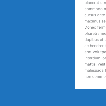
placerat urn
commodo mag
cursus ante 
maximus sed
Donec ferme
pharetra met
dapibus et q
ac hendrerit
erat volutpa
interdum lo
mattis, veli
malesuada f
non commodo