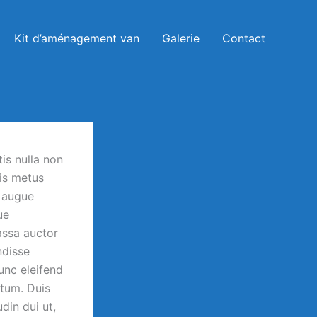
Kit d’aménagement van
Galerie
Contact
is nulla non
tis metus
s augue
ue
assa auctor
ndisse
unc eleifend
ntum. Duis
din dui ut,