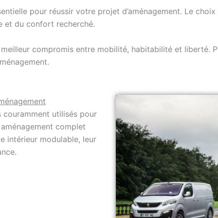
ssentielle pour réussir votre projet d’aménagement. Le choi
e et du confort recherché.
eilleur compromis entre mobilité, habitabilité et liberté. 
’aménagement.
’aménagement
s couramment utilisés pour
un aménagement complet
e intérieur modulable,
leur
ance.