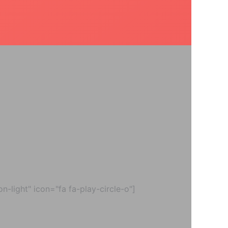
-light" icon="fa fa-play-circle-o"]