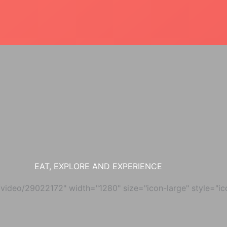
EAT, EXPLORE AND EXPERIENCE
video/29022172" width="1280" size="icon-large" style="icon