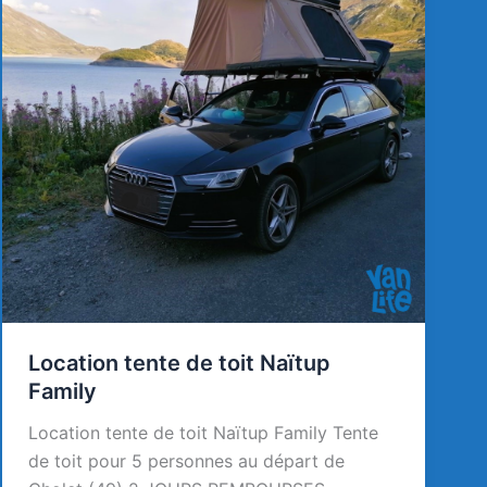
Location tente de toit Naïtup
Family
Location tente de toit Naïtup Family Tente
de toit pour 5 personnes au départ de