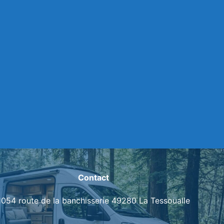
Contact
1054 route de la banchisserie 49280 La Tessoualle