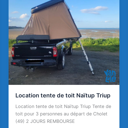
Location tente de toit Naïtup Triup
Location tente de toit Naïtup Triup Tente de
toit pour 3 personnes au départ de Cholet
(49) 2 JOURS REMBOURSE