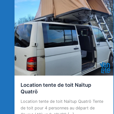
Location tente de toit Naïtup
Quatrö
Location tente de toit Naïtup Quatrö Tente
de toit pour 4 personnes au départ de